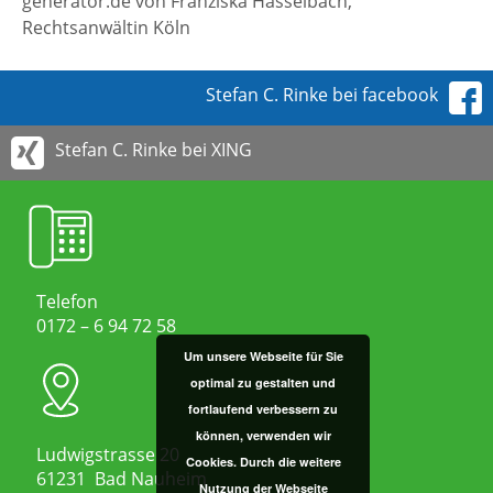
generator.de von Franziska Hasselbach,
Rechtsanwältin Köln
Stefan C. Rinke bei facebook
Stefan C. Rinke bei XING
Telefon
0172 – 6 94 72 58
Um unsere Webseite für Sie
optimal zu gestalten und
fortlaufend verbessern zu
können, verwenden wir
Ludwigstrasse 20
Cookies. Durch die weitere
61231 Bad Nauheim
Nutzung der Webseite