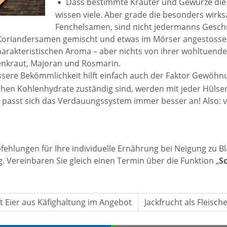
Dass bestimmte Kräuter und Gewürze die
wissen viele. Aber grade die besonders wir
Fenchelsamen, sind nicht jedermanns Geschmac
it Koriandersamen gemischt und etwas im Mörser angestoss
harakteristischen Aroma – aber nichts von ihrer wohltuend
nkraut, Majoran und Rosmarin.
bessere Bekömmlichkeit hilft einfach auch der Faktor Gewöh
chen Kohlenhydrate zuständig sind, werden mit jeder Hülsenf
 passt sich das Verdauungssystem immer besser an! Also: v
pfehlungen für Ihre individuelle Ernährung bei Neigung zu
. Vereinbaren Sie gleich einen Termin über die Funktion „
S
t Eier aus Käfighaltung im Angebot
Jackfrucht als Fleisch