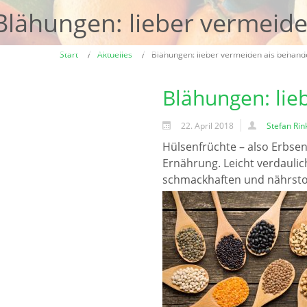
Blähungen: lieber vermeide
Start
Aktuelles
Blähungen: lieber vermeiden als behand
Blähungen: lie
22. April 2018
Stefan Rin
Hülsenfrüchte – also Erbsen
Ernährung. Leicht verdaulic
schmackhaften und nährstof