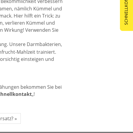
SCHNELLKONTAKT
 Bekömmlichkeit verbessern
ksamen, nämlich Kümmel und
k. Hier hilft ein Trick: zu
en, verlieren Kümmel und
en Wirkung! Verwenden Sie
nung. Unsere Darmbakterien,
rucht-Mahlzeit trainiert.
orsichtig einsteigen und
 Blähungen bekommen Sie bei
chnellkontakt
„!
ersatz? »